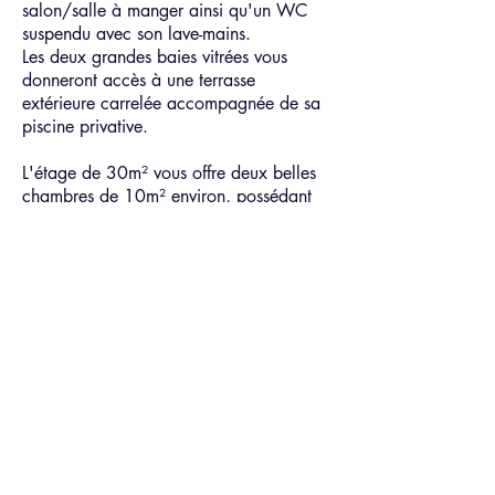
salon/salle à manger ainsi qu'un WC
suspendu avec son lave-mains.
Les deux grandes baies vitrées vous
donneront accès à une terrasse
extérieure carrelée accompagnée de sa
piscine privative.
L'étage de 30m² vous offre deux belles
chambres de 10m² environ, possédant
chacune leur salle de douche privative.
Vous trouverez également un WC
suspendu avec son lave-mains.
La maison est équipée d'une
climatisation réversible dans chaque
pièce.
Deux places de parking privées se
situent devant la maison, avec un accès
direct au jardin par un portillon.